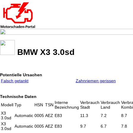
BMW X3 3.0sd
Potentielle Ursachen
Falsch getankt
Zahnriemen gerissen
Technische Daten
Interne
Verbrauch
Verbrauch
Verbr
Modell
Typ
HSN
TSN
Bezeichnung
Stadt
Land
Kombi
X3
Automatic
0005
AEZ
E83
11.3
7.2
8.7
3.0sd
X3
Automatic
0005
AEZ
E83
9.7
6.7
7.8
3.0sd