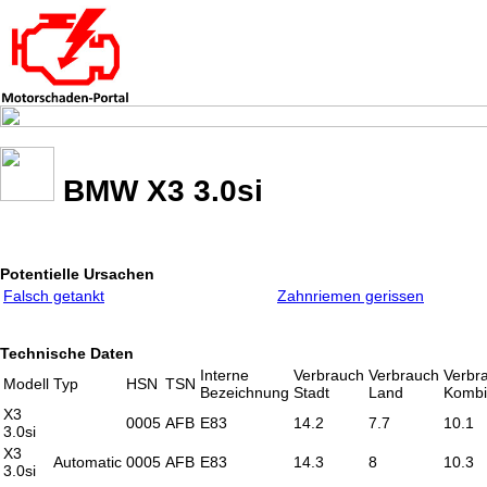
BMW X3 3.0si
Potentielle Ursachen
Falsch getankt
Zahnriemen gerissen
Technische Daten
Interne
Verbrauch
Verbrauch
Verbr
Modell
Typ
HSN
TSN
Bezeichnung
Stadt
Land
Kombi
X3
0005
AFB
E83
14.2
7.7
10.1
3.0si
X3
Automatic
0005
AFB
E83
14.3
8
10.3
3.0si