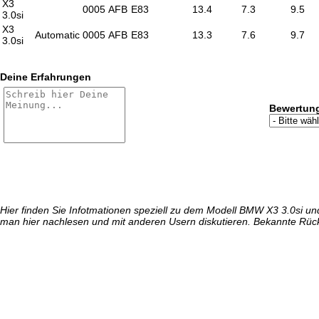
X3
0005
AFB
E83
13.4
7.3
9.5
3.0si
X3
Automatic
0005
AFB
E83
13.3
7.6
9.7
3.0si
Deine Erfahrungen
Bewertun
Hier finden Sie Infotmationen speziell zu dem Modell BMW X3 3.0si u
man hier nachlesen und mit anderen Usern diskutieren. Bekannte Rüc