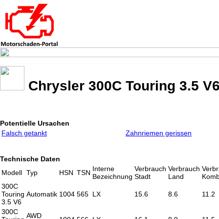
Chrysler 300C Touring 3.5 V
Potentielle Ursachen
Falsch getankt
Zahnriemen gerissen
Technische Daten
Interne
Verbrauch
Verbrauch
Verb
Modell
Typ
HSN
TSN
Bezeichnung
Stadt
Land
Komb
300C
Touring
Automatik
1004
565
LX
15.6
8.6
11.2
3.5 V6
300C
AWD