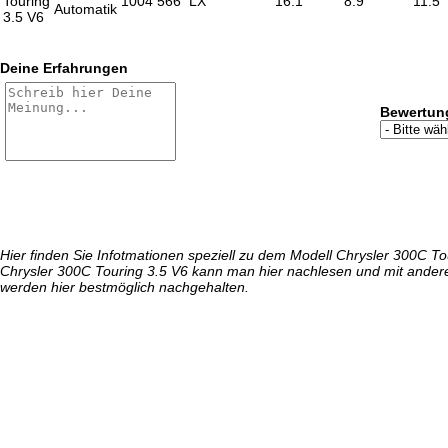
Touring
1004
566
LX
16.1
8.9
11.5
Automatik
3.5 V6
Deine Erfahrungen
Bewertun
Hier finden Sie Infotmationen speziell zu dem Modell Chrysler 300C T
Chrysler 300C Touring 3.5 V6 kann man hier nachlesen und mit andere
werden hier bestmöglich nachgehalten.