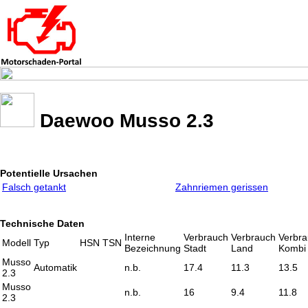
Daewoo Musso 2.3
Potentielle Ursachen
Falsch getankt
Zahnriemen gerissen
Technische Daten
Interne
Verbrauch
Verbrauch
Verbr
Modell
Typ
HSN
TSN
Bezeichnung
Stadt
Land
Kombi
Musso
Automatik
n.b.
17.4
11.3
13.5
2.3
Musso
n.b.
16
9.4
11.8
2.3