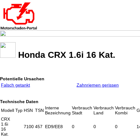
Honda CRX 1.6i 16 Kat.
Potentielle Ursachen
Falsch getankt
Zahnriemen gerissen
Technische Daten
Interne
Verbrauch
Verbrauch
Verbrauch
Modell
Typ
HSN
TSN
G
Bezeichnung
Stadt
Land
Kombi
CRX
1.6i
7100
457
ED9/EE8
0
0
0
1
16
Kat.