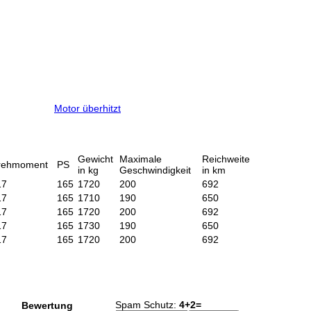
Motor überhitzt
Gewicht
Maximale
Reichweite
rehmoment
PS
in kg
Geschwindigkeit
in km
17
165
1720
200
692
17
165
1710
190
650
17
165
1720
200
692
17
165
1730
190
650
17
165
1720
200
692
Spam Schutz:
4+2=
Bewertung