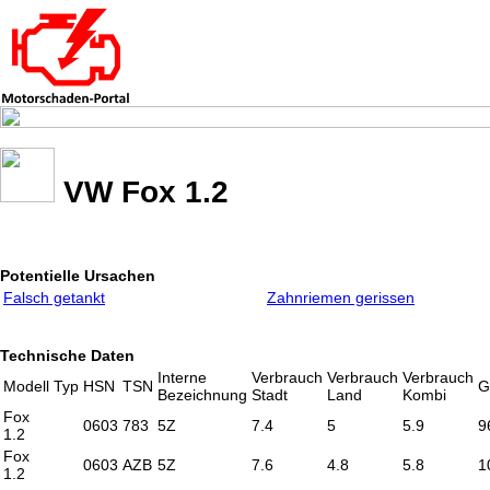
VW Fox 1.2
Potentielle Ursachen
Falsch getankt
Zahnriemen gerissen
Technische Daten
Interne
Verbrauch
Verbrauch
Verbrauch
Modell
Typ
HSN
TSN
G
Bezeichnung
Stadt
Land
Kombi
Fox
0603
783
5Z
7.4
5
5.9
9
1.2
Fox
0603
AZB
5Z
7.6
4.8
5.8
1
1.2