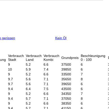
 gerissen
Kein Öl
Verbrauch
Verbrauch
Verbrauch
Beschleunigung
Grundpreis
nung
Stadt
Land
Kombi
0 - 100
9
5.2
6.6
37500
6
10
5.9
7.4
39850
6
9
5.2
6.6
33500
7
9.7
5.6
7.1
35650
8
9.7
5.6
7.1
39650
6
9.4
6.4
7.5
43500
6
9
5.2
6.6
34350
7
9.4
5.7
7.1
37050
8
9
5.2
6.6
38350
6
9.4
5.7
7.1
41150
6