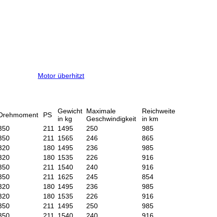
Motor überhitzt
Gewicht
Maximale
Reichweite
Drehmoment
PS
in kg
Geschwindigkeit
in km
350
211
1495
250
985
350
211
1565
246
865
320
180
1495
236
985
320
180
1535
226
916
350
211
1540
240
916
350
211
1625
245
854
320
180
1495
236
985
320
180
1535
226
916
350
211
1495
250
985
350
211
1540
240
916