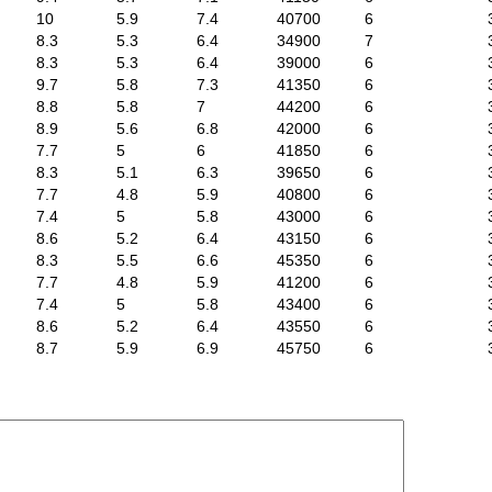
10
5.9
7.4
40700
6
8.3
5.3
6.4
34900
7
8.3
5.3
6.4
39000
6
9.7
5.8
7.3
41350
6
8.8
5.8
7
44200
6
8.9
5.6
6.8
42000
6
7.7
5
6
41850
6
8.3
5.1
6.3
39650
6
7.7
4.8
5.9
40800
6
7.4
5
5.8
43000
6
8.6
5.2
6.4
43150
6
8.3
5.5
6.6
45350
6
7.7
4.8
5.9
41200
6
7.4
5
5.8
43400
6
8.6
5.2
6.4
43550
6
8.7
5.9
6.9
45750
6