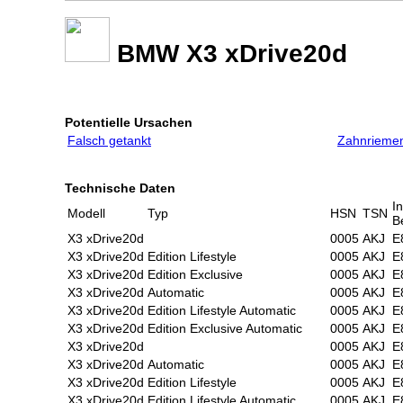
BMW X3 xDrive20d
Potentielle Ursachen
Falsch getankt
Zahnriemen
Technische Daten
I
Modell
Typ
HSN
TSN
B
X3 xDrive20d
0005
AKJ
E
X3 xDrive20d
Edition Lifestyle
0005
AKJ
E
X3 xDrive20d
Edition Exclusive
0005
AKJ
E
X3 xDrive20d
Automatic
0005
AKJ
E
X3 xDrive20d
Edition Lifestyle Automatic
0005
AKJ
E
X3 xDrive20d
Edition Exclusive Automatic
0005
AKJ
E
X3 xDrive20d
0005
AKJ
E
X3 xDrive20d
Automatic
0005
AKJ
E
X3 xDrive20d
Edition Lifestyle
0005
AKJ
E
X3 xDrive20d
Edition Lifestyle Automatic
0005
AKJ
E