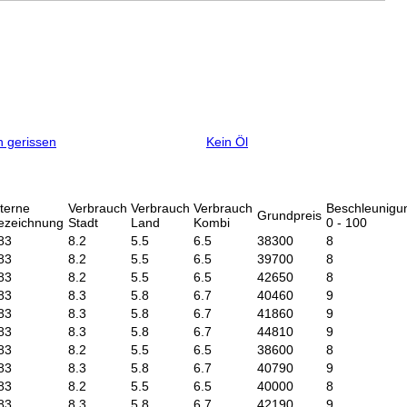
 gerissen
Kein Öl
nterne
Verbrauch
Verbrauch
Verbrauch
Beschleunigu
Grundpreis
ezeichnung
Stadt
Land
Kombi
0 - 100
83
8.2
5.5
6.5
38300
8
83
8.2
5.5
6.5
39700
8
83
8.2
5.5
6.5
42650
8
83
8.3
5.8
6.7
40460
9
83
8.3
5.8
6.7
41860
9
83
8.3
5.8
6.7
44810
9
83
8.2
5.5
6.5
38600
8
83
8.3
5.8
6.7
40790
9
83
8.2
5.5
6.5
40000
8
83
8.3
5.8
6.7
42190
9