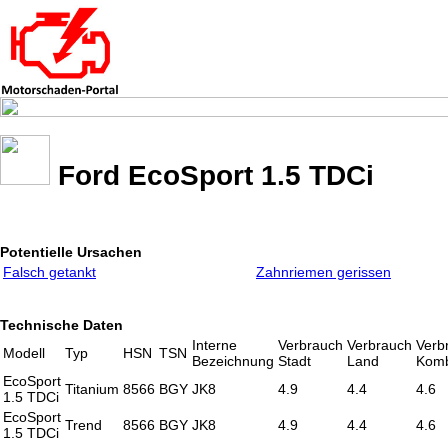
Ford EcoSport 1.5 TDCi
Potentielle Ursachen
Falsch getankt
Zahnriemen gerissen
Technische Daten
Interne
Verbrauch
Verbrauch
Verb
Modell
Typ
HSN
TSN
Bezeichnung
Stadt
Land
Komb
EcoSport
Titanium
8566
BGY
JK8
4.9
4.4
4.6
1.5 TDCi
EcoSport
Trend
8566
BGY
JK8
4.9
4.4
4.6
1.5 TDCi