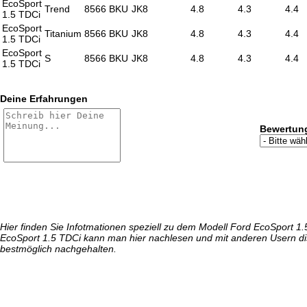
EcoSport
Trend
8566
BKU
JK8
4.8
4.3
4.4
1.5 TDCi
EcoSport
Titanium
8566
BKU
JK8
4.8
4.3
4.4
1.5 TDCi
EcoSport
S
8566
BKU
JK8
4.8
4.3
4.4
1.5 TDCi
Deine Erfahrungen
Bewertun
Hier finden Sie Infotmationen speziell zu dem Modell Ford EcoSport 1
EcoSport 1.5 TDCi kann man hier nachlesen und mit anderen Usern dis
bestmöglich nachgehalten.