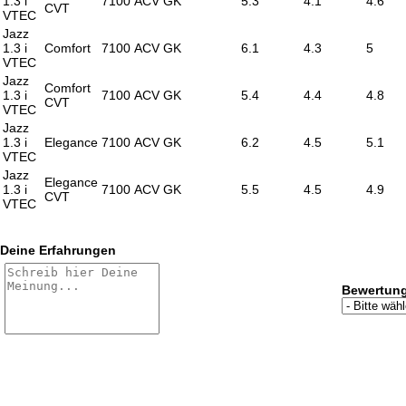
1.3 i
7100
ACV
GK
5.3
4.1
4.6
CVT
VTEC
Jazz
1.3 i
Comfort
7100
ACV
GK
6.1
4.3
5
VTEC
Jazz
Comfort
1.3 i
7100
ACV
GK
5.4
4.4
4.8
CVT
VTEC
Jazz
1.3 i
Elegance
7100
ACV
GK
6.2
4.5
5.1
VTEC
Jazz
Elegance
1.3 i
7100
ACV
GK
5.5
4.5
4.9
CVT
VTEC
Deine Erfahrungen
Bewertun