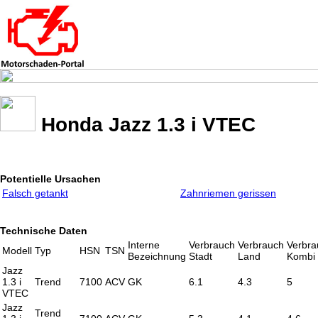
Honda Jazz 1.3 i VTEC
Potentielle Ursachen
Falsch getankt
Zahnriemen gerissen
Technische Daten
Interne
Verbrauch
Verbrauch
Verbra
Modell
Typ
HSN
TSN
Bezeichnung
Stadt
Land
Kombi
Jazz
1.3 i
Trend
7100
ACV
GK
6.1
4.3
5
VTEC
Jazz
Trend