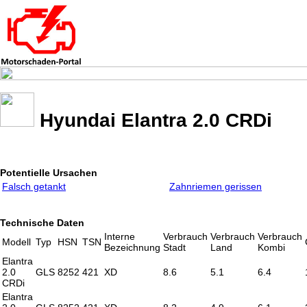
Hyundai Elantra 2.0 CRDi
Potentielle Ursachen
Falsch getankt
Zahnriemen gerissen
Technische Daten
Interne
Verbrauch
Verbrauch
Verbrauch
Modell
Typ
HSN
TSN
Bezeichnung
Stadt
Land
Kombi
Elantra
2.0
GLS
8252
421
XD
8.6
5.1
6.4
CRDi
Elantra