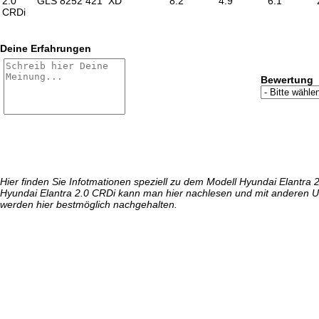
2.0
GLS
8252
421
XD
8.2
4.9
6.1
CRDi
Deine Erfahrungen
Bewertung
Hier finden Sie Infotmationen speziell zu dem Modell Hyundai Elantra
Hyundai Elantra 2.0 CRDi kann man hier nachlesen und mit anderen Us
werden hier bestmöglich nachgehalten.