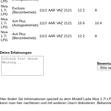
LPG
Niva
Exclusiv
1.7i
1113
AAR
VAZ 2121
12.2
8
(Benzinbetrieb)
LPG
Niva
4x4 Plus
1.7i
1113
AAR
VAZ 2121
15.6
10.4
(Autogasbetrieb)
LPG
Niva
4x4 Plus
1.7i
1113
AAR
VAZ 2121
12.2
8
(Benzinbetrieb)
LPG
Deine Erfahrungen
Bewert
Hier finden Sie Infotmationen speziell zu dem Modell Lada Niva 1.7i 
kann man hier nachlesen und mit anderen Usern diskutieren. Bekannte