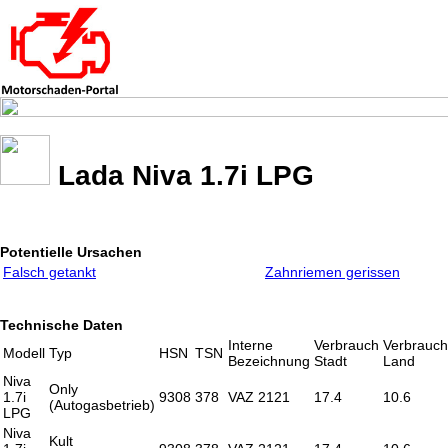
Lada Niva 1.7i LPG
Potentielle Ursachen
Falsch getankt
Zahnriemen gerissen
Technische Daten
Interne
Verbrauch
Verbrauch
Modell
Typ
HSN
TSN
Bezeichnung
Stadt
Land
Niva
Only
1.7i
9308
378
VAZ 2121
17.4
10.6
(Autogasbetrieb)
LPG
Niva
Kult